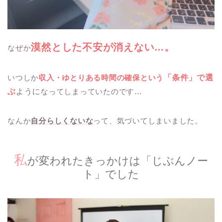
漠然とした不安が消えない…。
なぜか
いつしか
収入・ゆとりある時間の確保という
「条件」で選
ぶ
ように
なってしまっていたのです…
なんか
自分らしくないな
って、気づいてしまいました。
私
が変われたきっかけは「じぶんノー
ト」でした